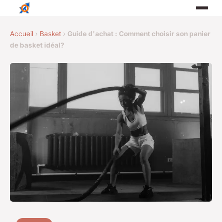
Accueil
›
Basket
›
Guide d'achat : Comment choisir son panier
de basket idéal?