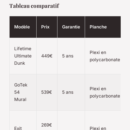
Tableau comparatif
Modèle
Prix
Garantie
Planche
Lifetime
Plexi en
Ultimate
449€
5 ans
polycarbonate
Dunk
GoTek
Plexi en
54
539€
5 ans
polycarbonate
Mural
269€
Exit
Plexi en