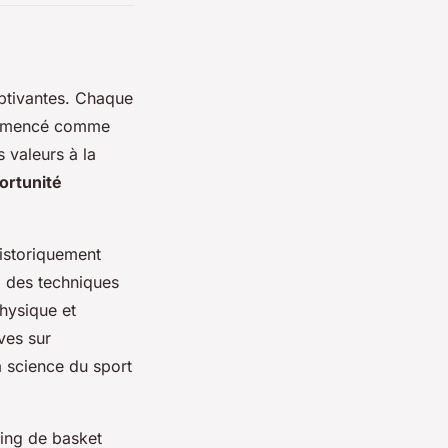
ptivantes. Chaque
commencé comme
 valeurs à la
ortunité
Historiquement
i des techniques
hysique et
ves sur
a science du sport
hing de basket