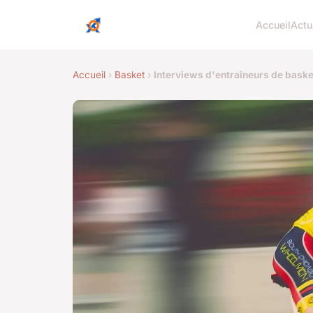
Accueil
Actu
Accueil
›
Basket
›
Interviews d'entraîneurs de bask