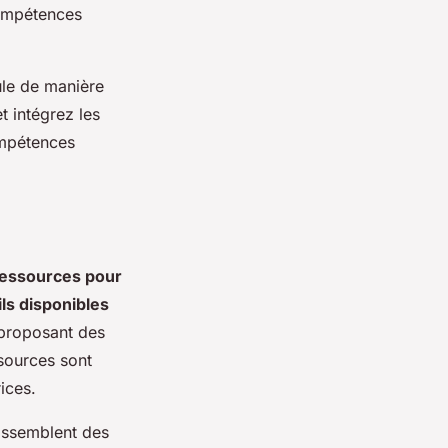
compétences
ule de manière
t intégrez les
ompétences
essources pour
ils disponibles
 proposant des
ssources sont
ices.
assemblent des