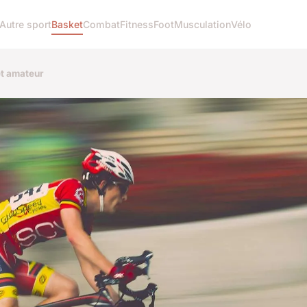
Autre sport
Basket
Combat
Fitness
Foot
Musculation
Vélo
et amateur