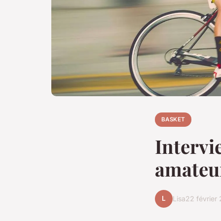
BASKET
Intervi
amateu
L
Lisa
22 février