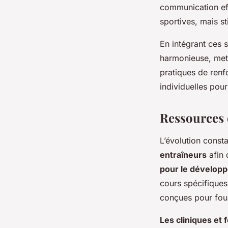
communication ef
sportives, mais s
En intégrant ces 
harmonieuse, metta
pratiques de renf
individuelles pou
Ressources 
L’évolution const
entraîneurs
afin 
pour le dévelop
cours spécifiques
conçues pour four
Les cliniques et