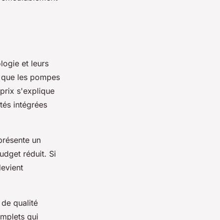
ogie et leurs
s que les pompes
prix s'explique
tés intégrées
présente un
udget réduit. Si
devient
de qualité
omplets qui