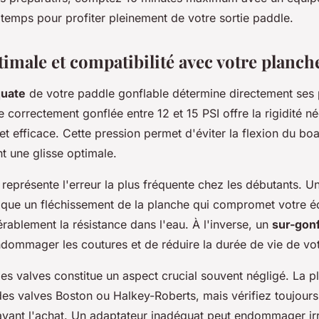
e temps pour profiter pleinement de votre sortie paddle.
imale et compatibilité avec votre planch
quate
de votre paddle gonflable détermine directement ses
e correctement gonflée entre 12 et 15 PSI offre la rigidité n
et efficace. Cette pression permet d'éviter la flexion du bo
nt une glisse optimale.
représente l'erreur la plus fréquente chez les débutants. U
oque un fléchissement de la planche qui compromet votre éq
ablement la résistance dans l'eau. À l'inverse, un
sur-gonf
ndommager les coutures et de réduire la durée de vie de vo
des valves constitue un aspect crucial souvent négligé. La p
 des valves Boston ou Halkey-Roberts, mais vérifiez toujours
vant l'achat. Un adaptateur inadéquat peut endommager i