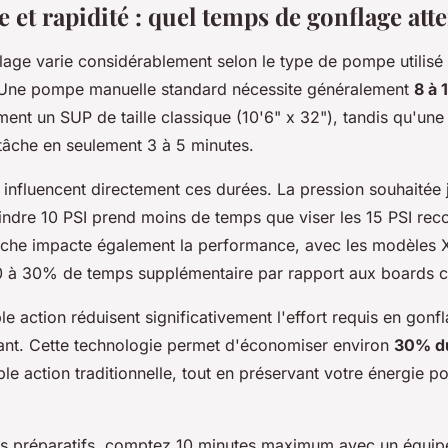
et rapidité : quel temps de gonflage att
age varie considérablement selon le type de pompe utilisé 
 Une pompe manuelle standard nécessite généralement
8 à 
ent un SUP de taille classique (10'6" x 32"), tandis qu'un
tâche en seulement 3 à 5 minutes.
s influencent directement ces durées. La pression souhaitée 
eindre 10 PSI prend moins de temps que viser les 15 PSI r
che impacte également la performance, avec les modèles XL
 à 30% de temps supplémentaire par rapport aux boards 
action réduisent significativement l'effort requis en gonfla
rant. Cette technologie permet d'économiser environ
30% d
e action traditionnelle, tout en préservant votre énergie po
os préparatifs, comptez 10 minutes maximum avec un équip