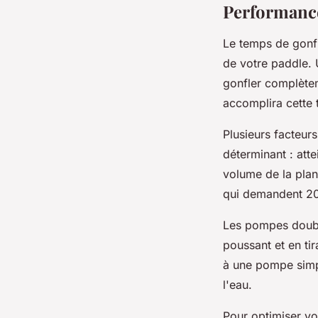
Performance 
Le temps de gonfl
de votre paddle.
gonfler complètem
accomplira cette 
Plusieurs facteur
déterminant : att
volume de la plan
qui demandent 20
Les pompes double 
poussant et en ti
à une pompe simpl
l'eau.
Pour optimiser v