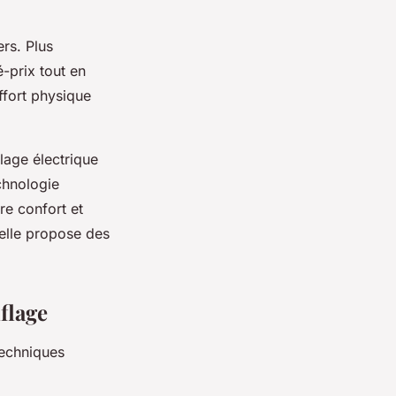
ers. Plus
-prix tout en
ffort physique
age électrique
echnologie
tre confort et
elle propose des
flage
techniques