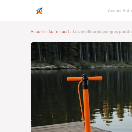
Accueil
Actu
Accueil
›
Autre sport
›
Les meilleures pompes paddle