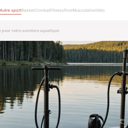
Autre sport
Basket
Combat
Fitness
Foot
Musculation
Vélo
 pour votre aventure aquatique