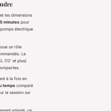
endre
et les dimensions
15 minutes
pour
e pompe électrique
joue un rôle
ecommandés. Le
 (12' et plus)
compactes.
nt à la fois en
u temps
comparé
ur la session sur
ement adapté, ce