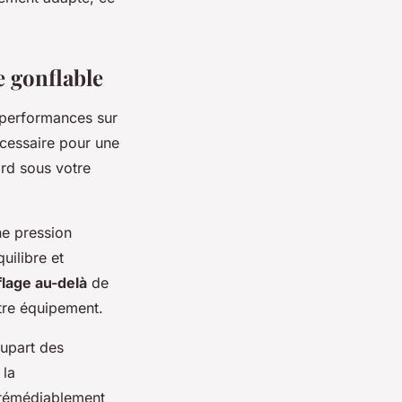
e gonflable
 performances sur
écessaire pour une
ard sous votre
ne pression
uilibre et
lage au-delà
de
tre équipement.
lupart des
 la
rrémédiablement