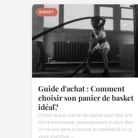
BASKET
Guide d'achat : Comment
choisir son panier de basket
idéal?
Choisir le bon panier de basket peut être une
tâche intimidante, especialmente si vous êtes
un novice dans le monde du basketball ou si
vous cherchez ...