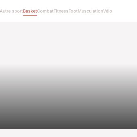
Autre sport
Basket
Combat
Fitness
Foot
Musculation
Vélo