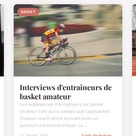
BASKET
Interviews d'entraîneurs de
basket amateur
Les expériences d'entraîneurs de basket
amateur sont aussi variées que captivantes.
Chaque coach arrive souvent avec un
parcours personnel unique. La ...
22 février 2025
5 min de lecture →