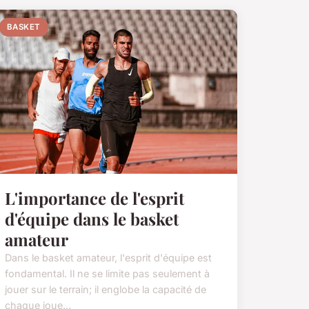
BASKET
L'importance de l'esprit
d'équipe dans le basket
amateur
Dans le basket amateur, l'esprit d'équipe est
fondamental. Il ne se limite pas seulement à
jouer sur le terrain; il englobe la capacité de
chaque joue...